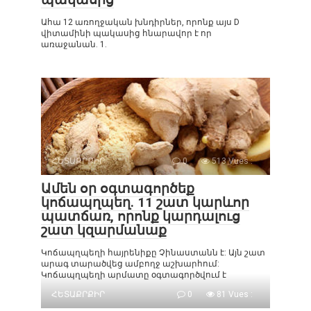
Ահա 12 առողջական խնդիրներ, որոնք այս D
վիտամինի պակասից հնարավոր է որ
առաջանան. 1.
ՀԵՏԱՔՐՔԻՐ
0
513 Vues :
Ամեն օր օգտագործեք
կոճապղպեղ. 11 շատ կարևոր
պատճառ, որոնք կարդալուց
շատ կզարմանաք
Կոճապղպեղի հայրենիքը Չինաստանն է: Այն շատ
արագ տարածվեց ամբողջ աշխարհում:
Կոճապղպեղի արմատը օգտագործվում է
ՀԵՏԱՔՐՔԻՐ
0
81 Vues :