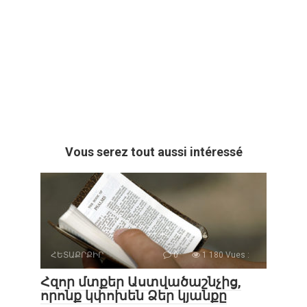
Vous serez tout aussi intéressé
ՀԵՏԱՔՐՔԻՐ
0
1 180 Vues :
Հզոր մտքեր Աստվածաշնչից,
որոնք կփոխեն Ձեր կյանքը