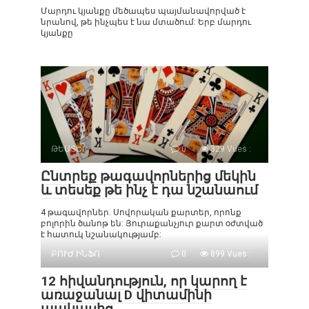
Մարդու կյանքը մեծապես պայմանավորված է
նրանով, թե ինչպես է նա մտածում: Երբ մարդու
կյանքը
ԹԵՍՏԵՐ
0
329 Vues :
Ընտրեք թագավորներից մեկին
և տեսեք թե ինչ է դա նշանաում
4 թագավորներ. Սովորական քարտեր, որոնք
բոլորին ծանոթ են: Յուրաքանչյուր քարտ օժտված
է հատուկ նշանակությամբ:
ԲՈՒԺ ԻՆՖՈ
0
899 Vues :
12 հիվանդություն, որ կարող է
առաջանալ D վիտամինի
պակասից