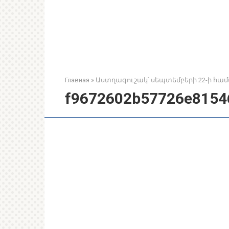
Главная
»
Աստղագուշակ՝ սեպտեմբերի 22-ի հա
f9672602b57726e8154