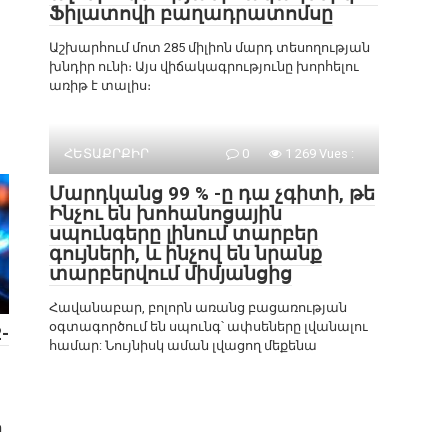
Ֆիլատովի բաղադրատոմսը
Աշխարհում մոտ 285 միլիոն մարդ տեսողության
խնդիր ունի։ Այս վիճակագրությունը խորհելու
առիթ է տալիս։
ՀԵՏԱՔՐՔԻՐ
0
1 269 Vues :
Մարդկանց 99 % -ը դա չգիտի, թե
Ինչու են խոհանոցային
սպունգերը լինում տարբեր
գույների, և ինչով են նրանք
տարբերվում միմյանցից
Հավանաբար, բոլորն առանց բացառության
օգտագործում են սպունգ՝ ափսեները լվանալու
-
համար: Նույնիսկ աման լվացող մեքենա
ր