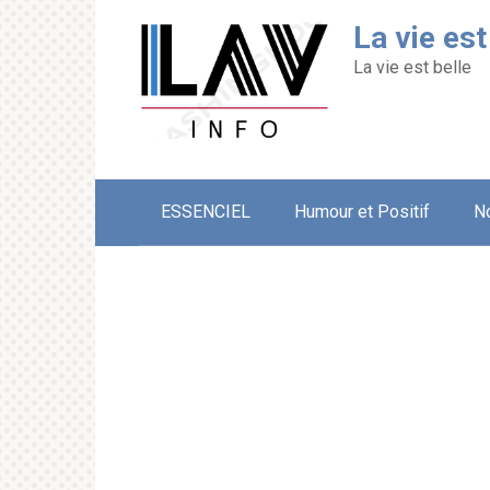
Перейти
La vie est
к
контенту
La vie est belle
ESSENCIEL
Humour et Positif
N