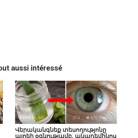
out aussi intéressé
ԲՈՒԺ ԻՆՖՈ
0
671 Vues :
Վերականգնեք տեսողությոնը
ալոեի օգնությամբ. ակադեմիկոս