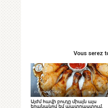
Vous serez t
ԲԱՐԻ ԱԽՈՐԺԱԿ
0
64 Vues :
Այժմ հավի բուդը միայն այս
եղանակով եմ պատրաստում,