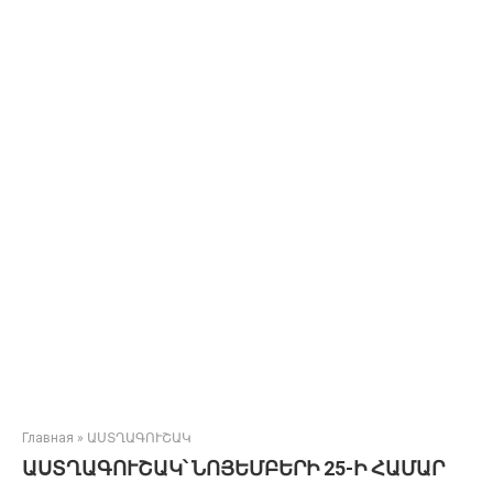
Главная
»
ԱՍՏՂԱԳՈՒՇԱԿ
ԱՍՏՂԱԳՈՒՇԱԿ՝ ՆՈՅԵՄԲԵՐԻ 25-Ի ՀԱՄԱՐ