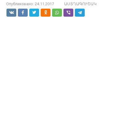
Опубликовано:
24.11.2017
ԱՍՏՂԱԳՈՒՇԱԿ