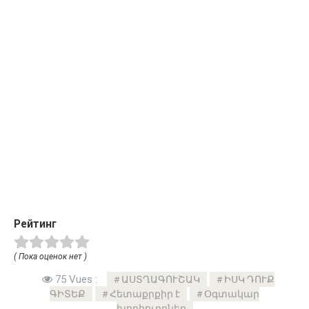
Рейтинг
( Пока оценок нет )
75 Vues :
ԱՍՏՂԱԳՈՒՇԱԿ
ԻՍԿ ԴՈՒՔ
ԳԻՏԵՔ
Հետաքրքիր է
Օգտակար
խորհուրդներ