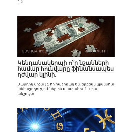
été
ԱՍՏՂԱԳՈՒՇԱԿ
0
330 Vues :
Կենդանակերպի ո՞ր նշանների
համար հունվարը ֆինանսապես
դժվար կլինի.
Մարդիկ միշտ չէ, որ հաջողակ են. երբեմն կյանքում
անհաջողություններ են պատահում, և դա
անշուշտ