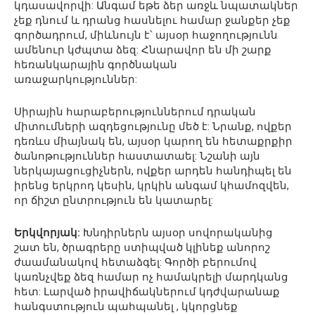
կդասավորվի: Անգամ եթե ձեր առջև նպատակներ
չեք դնում և դրանց հասնելու համար ջանքեր չեք
գործադրում, միևնույն է՝ այսօր հաջողությունն
ամենուր կժպտա ձեզ: Հնարավոր են մի շարք
հեռանկարային գործնական
առաջարկություններ:
Սիրային հարաբերություններում դրական
միտումների ազդեցությունը մեծ է: Նրանք, ովքեր
դեռևս միայնակ են, այսօր կարող են հետաքրքիր
ծանոթություններ հաստատաել: Նշանի այն
ներկայացուցիչներն, ովքեր արդեն հանդիպել են
իրենց երկրոդ կեսին, կրկին անգամ կհամոզվեն,
որ ճիշտ ընտրություն են կատարել:
Երկվորյակ:
Խնդիրներն այսօր սովորականից
շատ են, ծրագրերը ստիպված կլինեք անորոշ
ժաամանակով հետաձգել: Գործի բերումով
կառնչվեք ձեզ համար ոչ համակրելի մարդկանց
հետ: Լարված իրավիճակներում կդժվարանաք
հանգստություն պահպանել , կկորցնեք