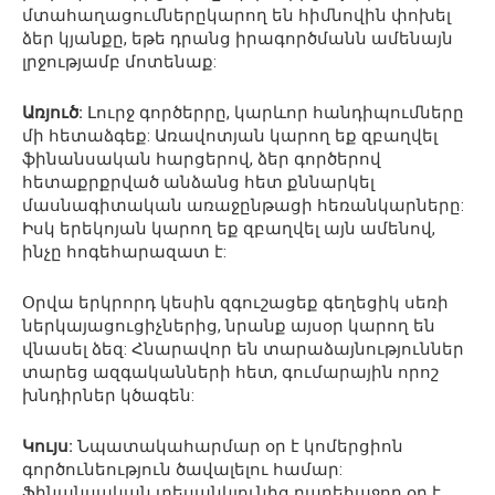
մտահաղացումներըկարող են հիմնովին փոխել
ձեր կյանքը, եթե դրանց իրագործմանն ամենայն
լրջությամբ մոտենաք:
Առյուծ:
Լուրջ գործերրը, կարևոր հանդիպումները
մի հետաձգեք: Առավոտյան կարող եք զբաղվել
ֆինանսական հարցերով, ձեր գործերով
հետաքրքրված անձանց հետ քննարկել
մասնագիտական առաջընթացի հեռանկարները:
Իսկ երեկոյան կարող եք զբաղվել այն ամենով,
ինչը հոգեհարազատ է:
Օրվա երկրորդ կեսին զգուշացեք գեղեցիկ սեռի
ներկայացուցիչներից, նրանք այսօր կարող են
վնասել ձեզ: Հնարավոր են տարաձայնություններ
տարեց ազգականների հետ, գումարային որոշ
խնդիրներ կծագեն:
Կույս:
Նպատակահարմար օր է կոմերցիոն
գործունեություն ծավալելու համար:
Ֆինանսական տեսանկյունից բարեհաջող օր է