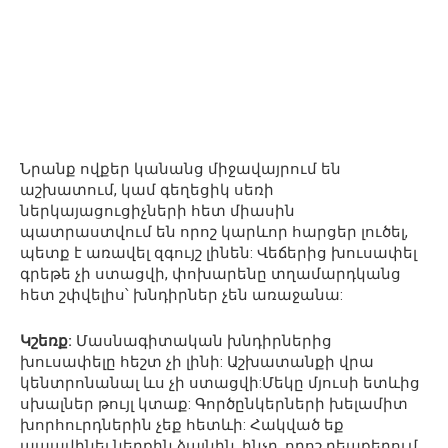
Նրանք ովքեր կանանց միջավայրում են
աշխատում, կամ գեղեցիկ սեռի
ներկայացուցիչների հետ միասին
պատրաստվում են որոշ կարևոր հարցեր լուծել,
պետք է առավել զգույշ լինեն: Վեճերից խուսափել
գրեթե չի ստացվի, փոխարենը տղամարդկանց
հետ շփվելիս՝ խնդիրներ չեն առաջանա:
Կշեռք:
Մասնագիտական խնդիրներից
խուսափելը հեշտ չի լինի: Աշխատանքի վրա
կենտրոնանալ ևս չի ստացվի:Մեկը մյուսի ետևից
սխալներ թույլ կտաք: Գործընկերների խելամիտ
խորհուրդներին չեք հետևի: Հակված եք
ապավինել ներքին ձայնին, ինչը, որոշ դեպքերում,