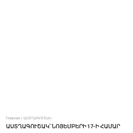
Главная
»
ԱՍՏՂԱԳՈՒՇԱԿ
ԱՍՏՂԱԳՈՒՇԱԿ՝ ՆՈՅԵՄԲԵՐԻ 17-Ի ՀԱՄԱՐ