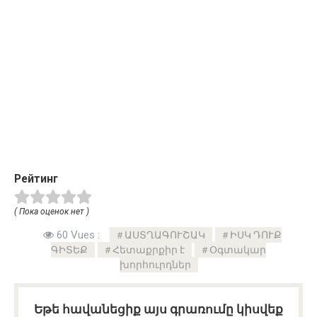
Рейтинг
( Пока оценок нет )
60 Vues :
ԱՍՏՂԱԳՈՒՇԱԿ
ԻՍԿ ԴՈՒՔ
ԳԻՏԵՔ
Հետաքրքիր է
Օգտակար
խորհուրդներ
Եթե հավանեցիք այս գրառումը կիսվեք