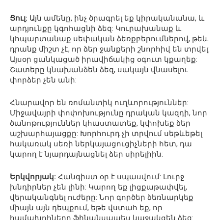
Ցուլ:
Այն ամենը, ինչ ծրագրել եք կիրականանա, և
արդյունքը կգոհացնի ձեզ: Կուրախանաք և
կհպարտանաք սեփական ձեռքբերումներով, թեև
դրանք միշտ չէ, որ ձեր ջանքերի շնորհիվ են տրվել:
Այսօր ցանկացած իրավիճակից օգուտ կքաղեք:
Շատերը կնախանձեն ձեզ, սակայն վնասելու
փորձեր չեն անի:
Հնարավոր են ռոմանտիկ ուղևորություններ:
Միջավայրի փոփոխությունը դրական կազդի, նոր
ծանոթություններ կհաստատեք, կփոխեք ձեր
աշխարհայացքը: Խորհուրդ չի տրվում սեթևեթել
հակառակ սեռի ներկայացուցիչների հետ, դա
կարող է նյարդայնացնել ձեր սիրելիին:
Երկվորյակ:
Հանգիստ օր է սպասվում: Լուրջ
խնդիրներ չեն լինի: Կարող եք լիցքաթափվել,
վերականգնել ուժերը: Նոր գործեր ձեռնարկեք
միայն այն դեպքում, եթե վստահ եք, որ
համախոհները ֆինանսապես կաջակցեն ձեզ: