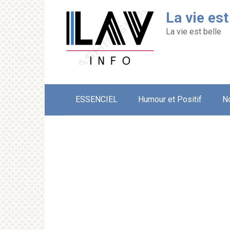
Перейти
La vie est
к
контенту
La vie est belle
ESSENCIEL
Humour et Positif
N