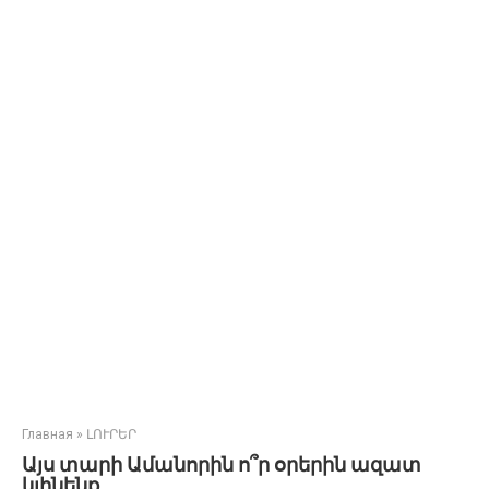
Главная
»
ԼՈՒՐԵՐ
Այս տարի Ամանորին ո՞ր օրերին ազատ
կլինենք