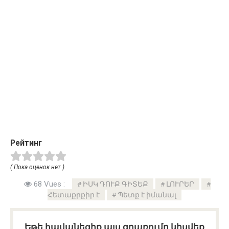
Рейтинг
( Пока оценок нет )
68 Vues :
ԻՍԿ ԴՈՒՔ ԳԻՏԵՔ
ԼՈՒՐԵՐ
Հետաքրքիր է
Պետք է իմանալ
Եթե հավանեցիք այս գրառումը կիսվեք