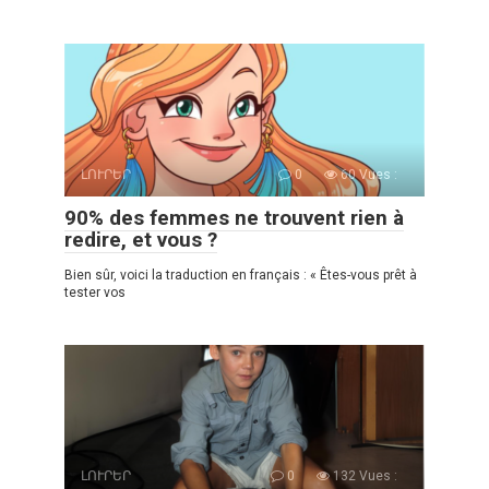
ԼՈՒՐԵՐ
0
60 Vues :
90% des femmes ne trouvent rien à
redire, et vous ?
Bien sûr, voici la traduction en français : « Êtes-vous prêt à
tester vos
ԼՈՒՐԵՐ
0
132 Vues :