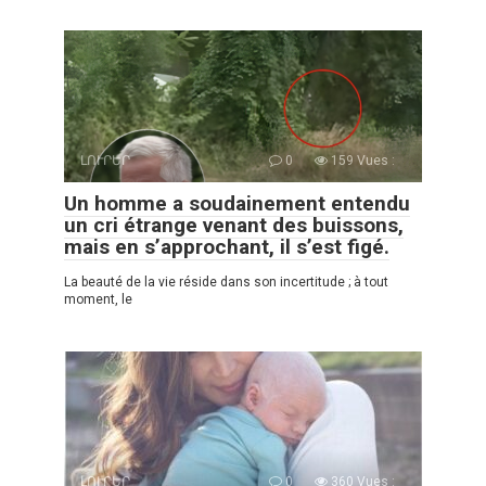
ԼՈՒՐԵՐ
0
159 Vues :
Un homme a soudainement entendu
un cri étrange venant des buissons,
mais en s’approchant, il s’est figé.
La beauté de la vie réside dans son incertitude ; à tout
moment, le
ԼՈՒՐԵՐ
0
360 Vues :