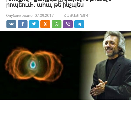
րոպեում»․ ահա, թե ինչպես
Опубликовано:
07.09.2017
ՀԵՏԱՔՐՔԻՐ