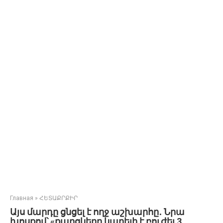
Главная
»
ՀԵՏԱՔՐՔԻՐ
Այս մարդը ցնցել է ողջ աշխարհը․ Նրա
խոսքով՝ «քաղցկեղը կարելի է բուժել 3