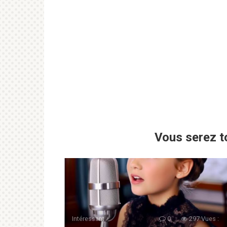
Vous serez t
Intéressant
0
297 Vues :