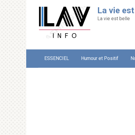
Перейти
La vie est
к
контенту
La vie est belle
ESSENCIEL
Humour et Positif
N