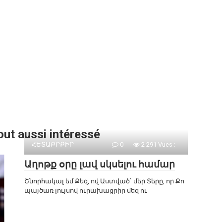
out aussi intéressé
ՀԵՏԱՔՐՔԻՐ
0
2 291 Vues :
Աղոթք օրը լավ սկսելու համար
Շնորհակալ եմ Քեզ, ով Աստված` մեր Տերը, որ Քո
պայծառ լույսով ուրախացրիր մեզ ու