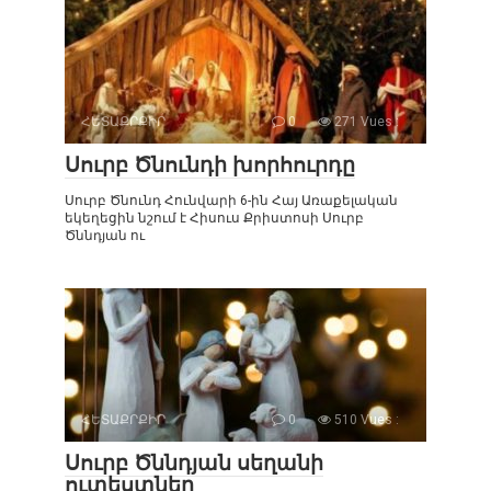
ՀԵՏԱՔՐՔԻՐ
0
271 Vues :
Սուրբ Ծնունդի խորհուրդը
Սուրբ Ծնունդ Հունվարի 6-ին Հայ Առաքելական
եկեղեցին նշում է Հիսուս Քրիստոսի Սուրբ
Ծննդյան ու
ՀԵՏԱՔՐՔԻՐ
0
510 Vues :
Սուրբ Ծննդյան սեղանի
ուտեստներ