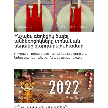
ՀԵՏԱՔՐՔԻՐ
0
311 Vues :
Ինչպես գեղեցիկ ծալել
անձեռոցիկները տոնական
սեղանը զարդարելու համար
Ողջույն բոլորին։ Այսօր ուզում ենք ձեզ ցույց տալ
երկու տարբերակ, թե ինչպես գեղեցիկ ծալել
ՀԵՏԱՔՐՔԻՐ
0
344 Vues :
Ի՞նչ սպասել Վագրից՝