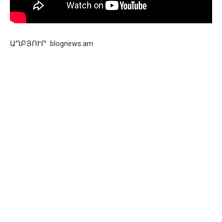
ԱՂԲՅՈՒՐ blognews.am