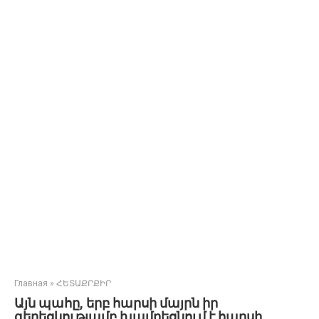
Главная
»
ՀԵՏԱՔՐՔԻՐ
Այն պահը, երբ հարսի մայրն իր
գեղեցկությամբ խամրեցնում է հարսի