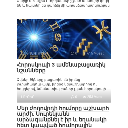
Չարլի և Կալլեն Ուորգանները շատ անսովոր զույգ
են և հայտնի են դարձել մի առանձնահատկության
ԱՍՏՂԱԳՈՒՇԱԿ
0
615 Vues :
Հորոսկոպի 3 ամենաբացառիկ
նշանները
Ձկներ Ջկները բացառիկ են իրենց
յուրահակությամբ, իրենց ներաշխարհով ու
հույզերով, նմանատիպ բաներ չկան հորոսկոպի
ԼՈՒՐԵՐ
0
253 Vues :
Մեր ժողովրդի հումորը աշխարհ
արժի. Սուրենյանն
արձագանքնել է իր և եղանակի
հետ կապված հումորային