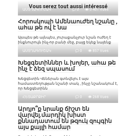
Vous serez tout aussi intéressé
ԱՍՏՂԱԳՈՒՇԱԿ
0
3 401 Vues :
Հորոսկոպի Ամենաուժեղ նշանը ,
ահա թե ով է նա
Այսպես թե այնպես, յուրաքանչյուր նշան ուժեղ է
ինքնուրույն ինչ-որ բանի մեջ, բայց եկեք նայենք
ԱՍՏՂԱԳՈՒՇԱԿ
0
857 Vues :
Խեցգետիններ և խոյեր, ահա թե
ինչ է ձեզ սպասում
Խեցգետին Վեներան գտնվելու է այս
համաստեղության նշանի տակ , ինչը նշանակում է,
որ Խեցգետինն
ՀԵՏԱՔՐՔԻՐ
0
268 Vues :
Արդյո՞ք նրանք ճիշտ են
վարվել.մարդիկ խիստ
քննադատում են թզուկ զույգին
այս քայլի համար