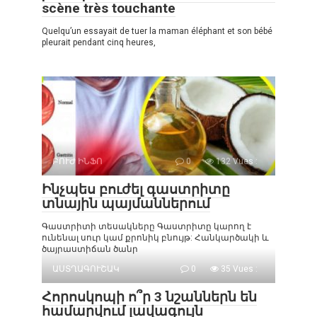
scène très touchante
Quelqu’un essayait de tuer la maman éléphant et son bébé
pleurait pendant cinq heures,
ԲՈՒԺ ԻՆՖՈ
0
132 Vues :
Ինչպես բուժել գաստրիտը
տնային պայմաններում
Գաստրիտի տեսակները Գաստրիտը կարող է
ունենալ սուր կամ քրոնիկ բնույթ: Հանկարծակի և
ծայրաստիճան ծանր
ԱՍՏՂԱԳՈՒՇԱԿ
0
35 Vues :
Հորոսկոպի ո՞ր 3 նշաններն են
համարվում լավագույն