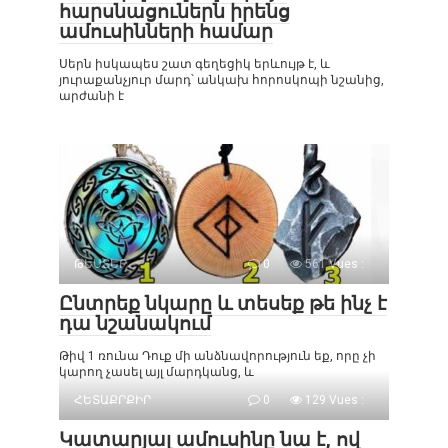
հարսնացուներն իրենց
ամուսինների համար
Սերն իսկապես շատ գեղեցիկ երևույթ է, և
յուրաքանչյուր մարդ՝ անկախ հորոսկոպի նշանից,
արժանի է
ԹԵՍՏԵՐ
0
561 Vues :
Ընտրեք նկարը և տեսեք թե ինչ է
դա նշանակում
Թիվ 1 ռունա Դուք մի անձնավորություն եք, որը չի
կարող չասել այլ մարդկանց, և
ՀԵՏԱՔՐՔԻՐ
0
129 Vues :
Կատարյալ ամուսինը նա է, ով