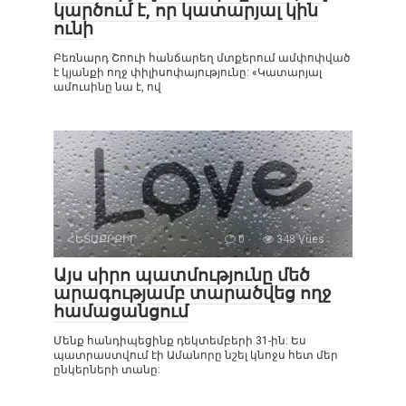
կարծում է, որ կատարյալ կին
ունի
Բեռնարդ Շոուի հանճարեղ մտքերում ամփոփված
է կյանքի ողջ փիլիսոփայությունը: «Կատարյալ
ամուսինը նա է, ով
ՀԵՏԱՔՐՔԻՐ
0
348 Vues :
Այս սիրո պատմությունը մեծ
արագությամբ տարածվեց ողջ
համացանցում
Մենք հանդիպեցինք դեկտեմբերի 31-ին: Ես
պատրաստվում էի Ամանորը նշել կնոջս հետ մեր
ընկերների տանը: