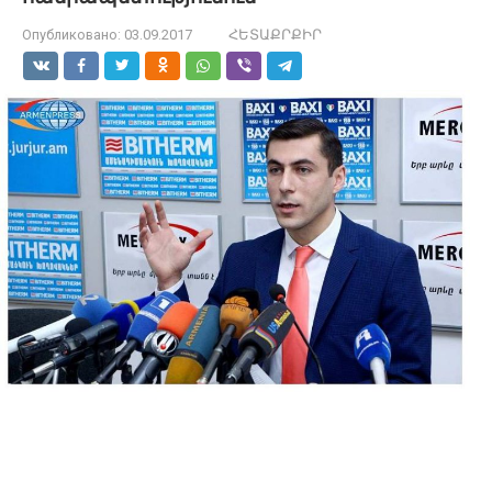
Опубликовано:
03.09.2017
ՀԵՏԱՔՐՔԻՐ