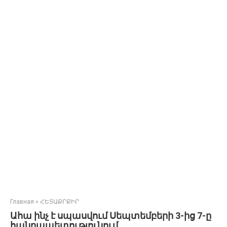
Главная
»
ՀԵՏԱՔՐՔԻՐ
Ահա ինչ է սպասվում Սեպտեմբերի 3-ից 7-ը
հանրապետությունում