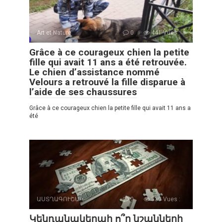
Art et Nature
0
441 Vues :
Grâce à ce courageux chien la petite
fille qui avait 11 ans a été retrouvée.
Le chien d’assistance nommé
Velours a retrouvé la fille disparue à
l’aide de ses chaussures
Grâce à ce courageux chien la petite fille qui avait 11 ans a
été
ԱՍՏՂԱԳՈՒՇԱԿ
0
330 Vues :
Կենդանակերպի ո՞ր նշանների