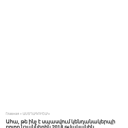
Главная
»
ԱՍՏՂԱԳՈՒՇԱԿ
Ահա, թե ինչ է սպասվում կենդանակերպի
բոլոր նշաններին 2018 թվականին