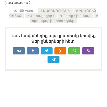
( Пока оценок нет )
100 Vues :
ԱՍՏՂԱԳՈՒՇԱԿ
ԻՍԿ ԴՈՒՔ
ԳԻՏԵՔ
Հետաքրքիր է
Պետք է իմանալ
Օգտակար խորհուրդներ
Եթե հավանեցիք այս գրառումը կիսվեք
Ձեր ընկերների հետ.