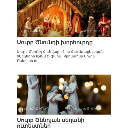
ՀԵՏԱՔՐՔԻՐ
0
271 Vues :
Սուրբ Ծնունդի խորհուրդը
Սուրբ Ծնունդ Հունվարի 6-ին Հայ Առաքելական
եկեղեցին նշում է Հիսուս Քրիստոսի Սուրբ
Ծննդյան ու
ՀԵՏԱՔՐՔԻՐ
0
510 Vues :
Սուրբ Ծննդյան սեղանի
ուտեստներ