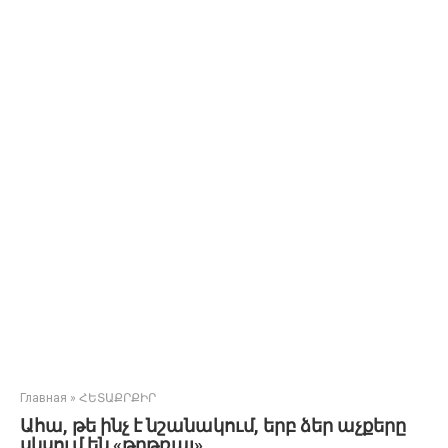
Главная
»
ՀԵՏԱՔՐՔԻՐ
Ահա, թե ինչ է նշանակում, երբ ձեր աչքերը
սկսում են «թրթռալ»