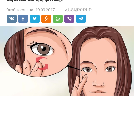
Опубликовано:
19.09.2017
ՀԵՏԱՔՐՔԻՐ