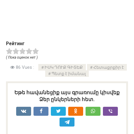
Рейтинг
( Пока оценок нет )
86 Vues :
ԻՍԿ ԴՈՒՔ ԳԻՏԵՔ
Հետաքրքիր է
Պետք է իմանալ
Եթե հավանեցիք այս գրառումը կիսվեք
Ձեր ընկերների հետ.