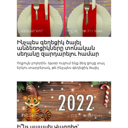
ՀԵՏԱՔՐՔԻՐ
0
311 Vues :
Ինչպես գեղեցիկ ծալել
անձեռոցիկները տոնական
սեղանը զարդարելու համար
Ողջույն բոլորին։ Այսօր ուզում ենք ձեզ ցույց տալ
երկու տարբերակ, թե ինչպես գեղեցիկ ծալել
ՀԵՏԱՔՐՔԻՐ
0
344 Vues :
Ի՞նչ սպասել Վագրից՝