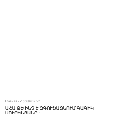
Главная
»
ՀԵՏԱՔՐՔԻՐ
ԱՀԱ ԹԵ ԻՆՉ Է ԶԳՈՒՇԱՑՆՈՒՄ ԳԱԳԻԿ
ՍՈՒՐԵՆՅԱՆԸ :