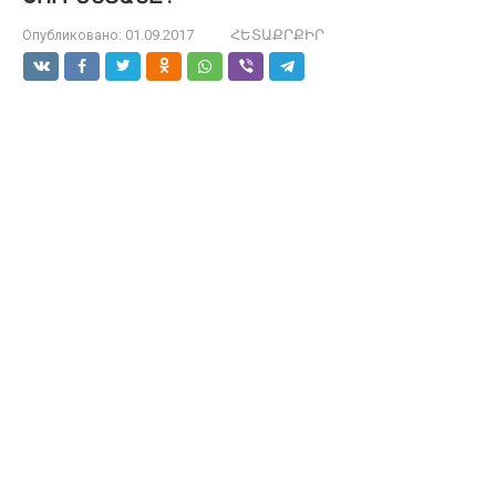
Опубликовано:
01.09.2017
ՀԵՏԱՔՐՔԻՐ