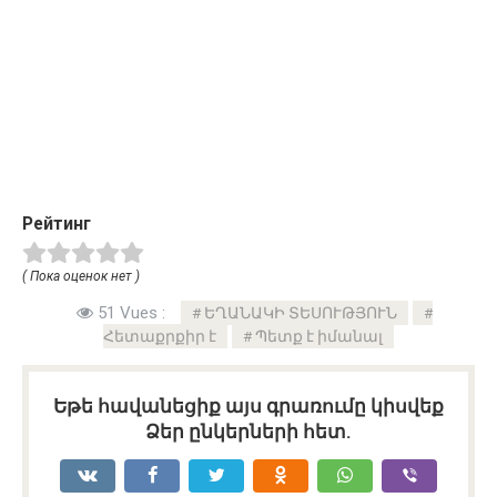
Рейтинг
( Пока оценок нет )
51 Vues :
ԵՂԱՆԱԿԻ ՏԵՍՈՒԹՅՈՒՆ
Հետաքրքիր է
Պետք է իմանալ
Եթե հավանեցիք այս գրառումը կիսվեք
Ձեր ընկերների հետ.