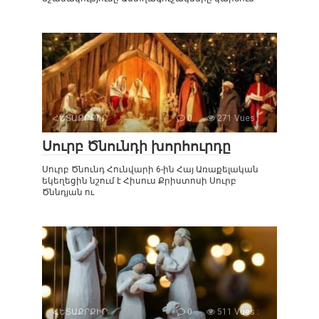
ՀԵՏԱՔՐՔԻՐ
0
271 Vues :
Սուրբ Ծնունդի խորհուրդը
Սուրբ Ծնունդ Հունվարի 6-ին Հայ Առաքելական
եկեղեցին նշում է Հիսուս Քրիստոսի Սուրբ
Ծննդյան ու
ՀԵՏԱՔՐՔԻՐ
0
511 Vues :