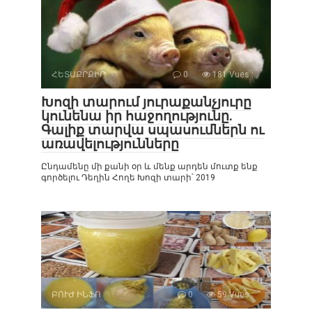
ՀԵՏԱՔՐՔԻՐ
0
181 Vues :
Խոզի տարում յուրաքանչյուրը
կունենա իր հաջողությունը.
Գալիք տարվա սպասումներն ու
առավելությունները
Ընդամենը մի քանի օր և մենք արդեն մուտք ենք
գործելու Դեղին Հողե Խոզի տարի՝ 2019
ԲՈՒԺ ԻՆՖՈ
0
59 Vues :