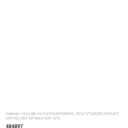
Главная
»
ԱՀԱ ԹԵ ԻՆՉ ԱԶԴԵՑՈՒԹՅՈՒՆ ՈՒՆԻ ԱՂԱՑԱԾ ԼՈՒԾՎՈՂ
ՍՈՒՐՃԸ ՁԵՐ ՕՐԳԱՆԻԶՄԻ ՎՐԱ
484897