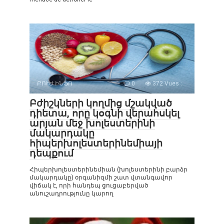
ԲՈՒԺ ԻՆՖՈ
0
372 Vues :
Բժիշկների կողմից մշակված
դիետա, որը կօգնի վերահսկել
արյան մեջ խոլեստերինի
մակարդակը
հիպերխոլեստերինեմիայի
դեպքում
Հիպերխոլեստերինեմիան (խոլեստերինի բարձր
մակարդակը) օրգանիզմի շատ վտանգավոր
վիճակ է, որի հանդեպ ցուցաբերված
անուշադրությունը կարող