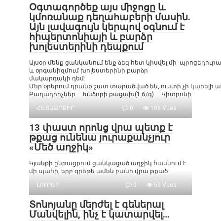
Օգտագործեք այս միջոցը և
կմոռանաք դեղահաբերի մասին.
Այն լավագույն կերպով օգնում է
հիպերտոնիայի և բարձր
խոլեստերինի դեպքում
Այսօր մենք ցանկանում ենք ձեզ հետ կիսվել մի պրոցեդու
և օրգանիզմում խոլեստերինի բարձր
մակարդակի դեմ:
Մեր օրերում դրանք շատ տարածված են, ուստի չի կարելի
Բաղադրիչներ — Խնձորի քացախ(1 ճ/գ) — Կիտրոնի
ՀԵՏԱՔՐՔԻՐ
0
106 Vues :
13 փաստ որոնց վրա պետք է
թքաց ունենա յուրաքանչյուր
«Մեծ աղջիկ»
Կյանքի ընթացքում ցանկացած աղջիկ հասնում է
մի պահի, երբ գրեթե ամեն բանի վրա թքած
ԼՈՒՐԵՐ
0
59 Vues :
Տոնոյանը մերժել է գեներալ
Մանվելին, ինչ է կատարվել…