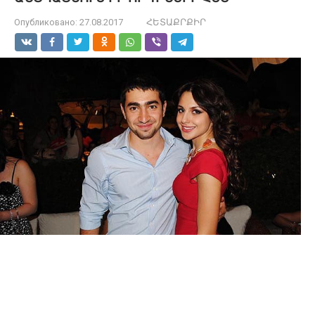
Опубликовано:
27.08.2017
ՀԵՏԱՔՐՔԻՐ