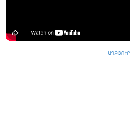
ԱՂԲՅՈՒՐ