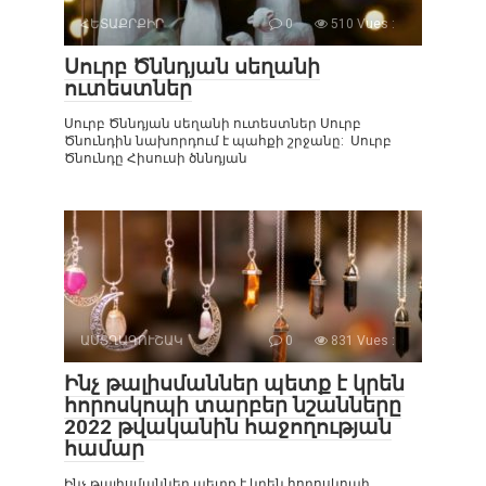
ՀԵՏԱՔՐՔԻՐ
0
510 Vues :
Սուրբ Ծննդյան սեղանի
ուտեստներ
Սուրբ Ծննդյան սեղանի ուտեստներ Սուրբ
Ծնունդին նախորդում է պահքի շրջանը: Սուրբ
Ծնունդը Հիսուսի ծննդյան
ԱՍՏՂԱԳՈՒՇԱԿ
0
831 Vues :
Ինչ թալիսմաններ պետք է կրեն
հորոսկոպի տարբեր նշանները
2022 թվականին հաջողության
համար
Ինչ թալիսմաններ պետք է կրեն հորոսկոպի