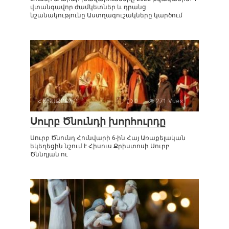
վտանգավոր ժամկետներ և դրանց
նշանակությունը Աստղագուշակները կարծում
ՀԵՏԱՔՐՔԻՐ
0
271 Vues :
Սուրբ Ծնունդի խորհուրդը
Սուրբ Ծնունդ Հունվարի 6-ին Հայ Առաքելական
եկեղեցին նշում է Հիսուս Քրիստոսի Սուրբ
Ծննդյան ու