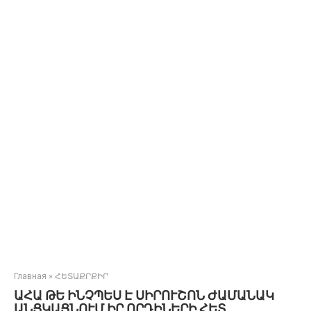
Главная
»
ՀԵՏԱՔՐՔԻՐ
ԱՀԱ ԹԵ ԻՆՉՊԵՍ Է ՍԻՐՈՒՇՈՆ ԺԱՄԱՆԱԿ
ԱՆՑԿԱՑՆՈՒՄ ԻՐ ՈՐԴԻՆԵՐԻ ՀԵՏ