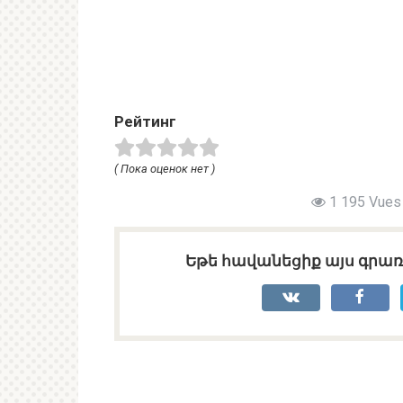
Рейтинг
( Пока оценок нет )
1 195 Vues 
Եթե հավանեցիք այս գրառո