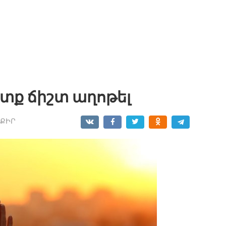
ետք ճիշտ աղոթել
ՔԻՐ