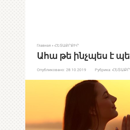
Главная
»
ՀԵՏԱՔՐՔԻՐ
Ահա թե ինչպես է պ
Опубликовано:
28.10.2019
Рубрика:
ՀԵՏԱՔՐ