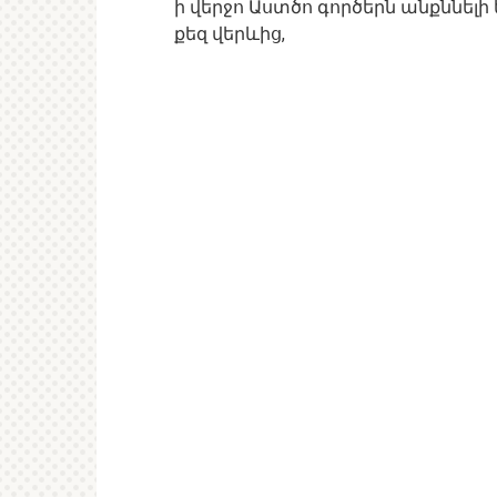
ի վերջո Աստծո գործերն անքննելի են
քեզ վերևից,