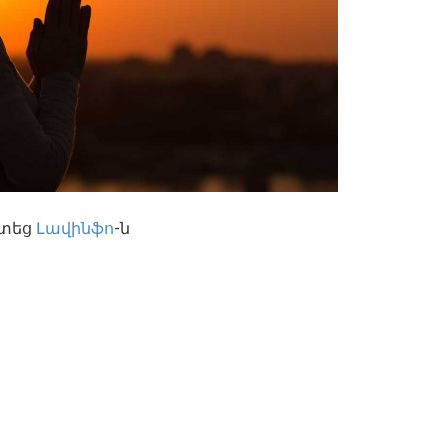
ստեց
Լավինֆո
-ն