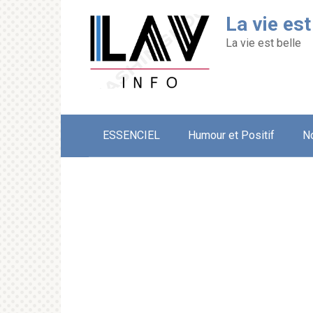
Перейти
La vie est
к
контенту
La vie est belle
ESSENCIEL
Humour et Positif
N