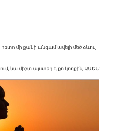
մ, հետո մի քանի անգամ ավելի մեծ ձևով
ւմ, նա միշտ այստեղ է, քո կողքին, ԱՄԵՆ: