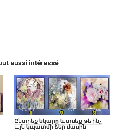
out aussi intéressé
ԹԵՍՏԵՐ
0
177 Vues :
Ընտրեք նկարը և տսեք թե ինչ
այն կպատմի ձեր մասին