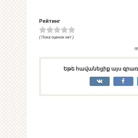
Рейтинг
( Пока оценок нет )
Եթե հավանեցիք այս գրառո