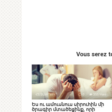
Vous serez t
ՀԵՏԱՔՐՔԻՐ
0
355 Vues :
Ես ու ամուսնուս սիրուհին մի
ծրագիր մտածեցինք, որի