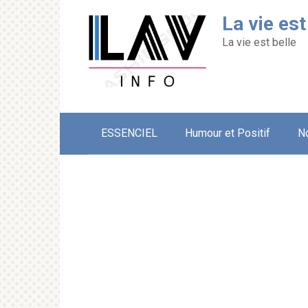
Перейти
La vie est
к
контенту
La vie est belle
ESSENCIEL
Humour et Positif
N