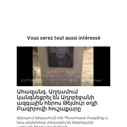
Vous serez tout aussi intéressé
ԼՈՒՐԵՐ
0
113 Vues :
Ահազանգ. Աղդամում
կանգնեցրել են Ադրբեջանի
ազգային հերոս Թեյմուր օղլի
Բագիրովի հուշաքարը
Ակնայում (Աղդամում) ոմն Պետրոսյան Ռազմիկը և
նրա ընկերները տեղադրել են Ադրբեջանի
ազգային հերոս Ալլահվերդի