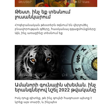
ԹԵՍՏԵՐ
0
57 Vues :
Թեստ. ինչ եք տեսնում
լուսանկարում
Հոգեբանական թեստերն օգնում են վերլուծել
բնավորության գծերը, հասկանալ զգացմունքները:
Այն, ինչ առաջինը տեսնում եք
ԱՍՏՂԱԳՈՒՇԱԿ
0
139 Vues :
Ամանորի գունային սխեման. ինչ
երանգներով նշել 2022 թվականը
Իսկ դուք գիտեք, թե ինչ գույնի հագուստ պետք է
կրեք այս տարի, և ինչպես