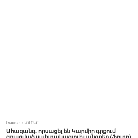
Главная
»
ԼՈՒՐԵՐ
Ահազանգ. որսացել են Կարմիր գրքում
գրացված սպիտակագլուխ անգղեր (ֆոտո)