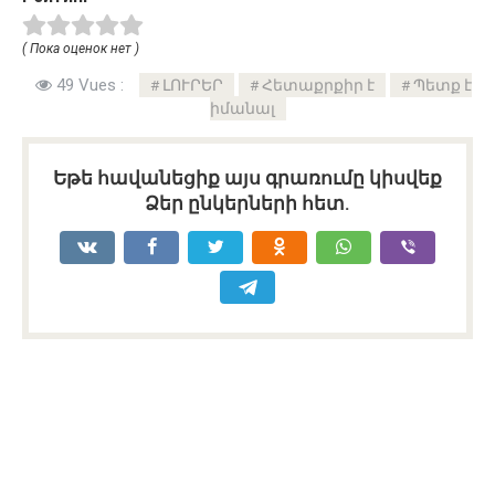
( Пока оценок нет )
49 Vues :
ԼՈՒՐԵՐ
Հետաքրքիր է
Պետք է
իմանալ
Եթե հավանեցիք այս գրառումը կիսվեք
Ձեր ընկերների հետ.