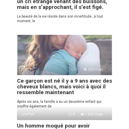
un cri étrange venant des buissons,
mais en s’approchant, il s’est figé.
La beauté de la vie réside dans son incertitude ; à tout
moment, le
ԼՈՒՐԵՐ
0
359 Vues :
Ce garçon est né il y a 9 ans avec des
cheveux blancs, mais voici à quoi il
ressemble maintenant
Après six ans, la famille a eu un deuxième enfant qui
souffre également de
ԼՈՒՐԵՐ
0
1 092 Vues :
Un homme moqué pour avoir